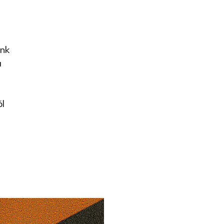
ünk
a
ól