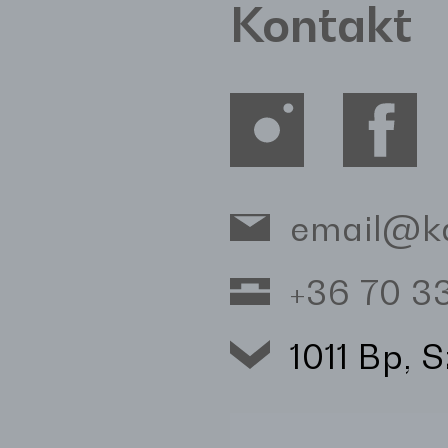
Kontakt
email@k
+36 70 
1011 Bp, 