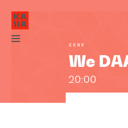
ZENE
We DA
20:00