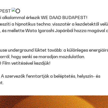
APEST
eri alkalommal érkezik WE DAAD BUDAPEST!
szíti a hipnotikus techno: visszatér a kezdetektől vel
, és mellette Wata Igarashi Japánból hozza magával 
use underground lüktet tovább: a különleges energiáir
 arról, hogy senki se maradjon mozdulatlan.
Film vetítésével kezdjük!
. A szervezők fenntartják a beléptetés, helyszín- és
t.