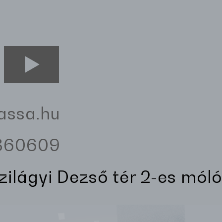
assa.hu
3360609
Szilágyi Dezső tér 2-es móló