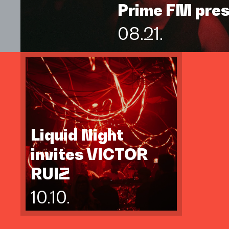
Prime FM pre
08.21.
Liquid Night
invites VICTOR
RUIZ
10.10.