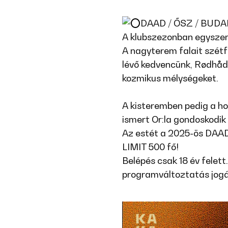
DAAD / ŐSZ / BUD
A klub­szezonban egysz
A nagyterem falait szétfe
lévő kedvencünk, Rødhåd
kozmikus mélységeket.
A kisteremben pedig a ho
ismert Or:la gondoskodik
Az estét a 2025-ös DAAD 
LIMIT 500 fő!
Belépés csak 18 év felett
programváltoztatás jogá