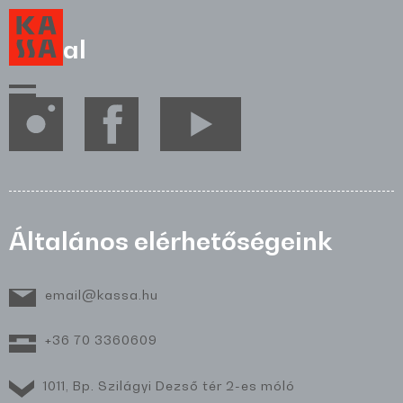
Social
Általános elérhetőségeink
email@kassa.hu
+36 70 3360609
1011, Bp. Szilágyi Dezső tér 2-es móló