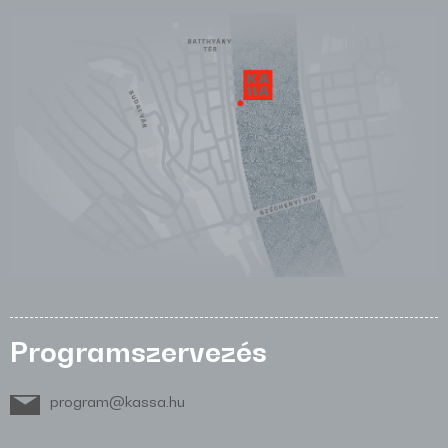
Programszervezés
program@kassa.hu