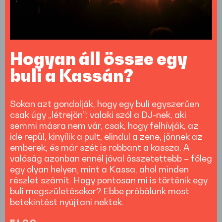
Hogyan áll össze egy
buli a Kassán?
Sokan azt gondolják, hogy egy buli egyszerűen
csak úgy „létrejön”: valaki szól a DJ-nek, aki
semmi másra nem vár, csak, hogy felhívják, az
ide repül, kinyílik a pult, elindul a zene, jönnek az
emberek, és már szét is robbant a kassza. A
valóság azonban ennél jóval összetettebb – főleg
egy olyan helyen, mint a Kassa, ahol minden
részlet számít. Hogy pontosan mi is történik egy
buli megszületésekor? Ebbe próbálunk most
betekintést nyújtani nektek.