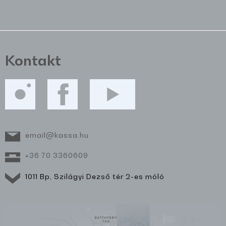
Kontakt
email@kassa.hu
+36 70 3360609
1011 Bp, Szilágyi Dezső tér 2-es móló