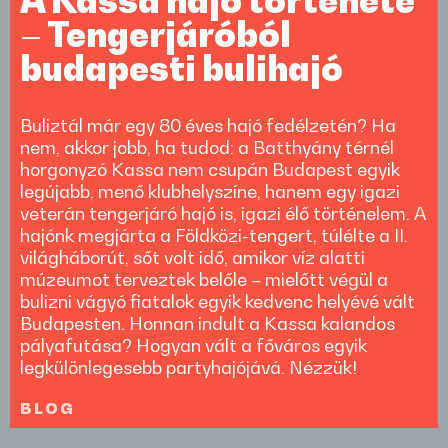
– Tengerjáróból
budapesti bulihajó
Buliztál már egy 80 éves hajó fedélzetén? Ha
nem, akkor jobb, ha tudod: a Batthyány térnél
horgonyzó Kassa nem csupán Budapest egyik
legújabb, menő klubhelyszíne, hanem egy igazi
veterán tengerjáró hajó is, igazi élő történelem. A
hajónk megjárta a Földközi-tengert, túlélte a II.
világháborút, sőt volt idő, amikor víz alatti
múzeumot terveztek belőle – mielőtt végül a
bulizni vágyó fiatalok egyik kedvenc helyévé vált
Budapesten. Honnan indult a Kassa kalandos
pályafutása? Hogyan vált a főváros egyik
legkülönlegesebb partyhajójává. Nézzük!
BLOG