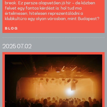
break. Ez persze alapvetően jó hír – de közben
felvet egy fontos kérdést is: hol tud ma
értelmesen, hitelesen reprezentálódni a
klubkultúra egy olyan városban, mint Budapest?
BLOG
2025
07.02