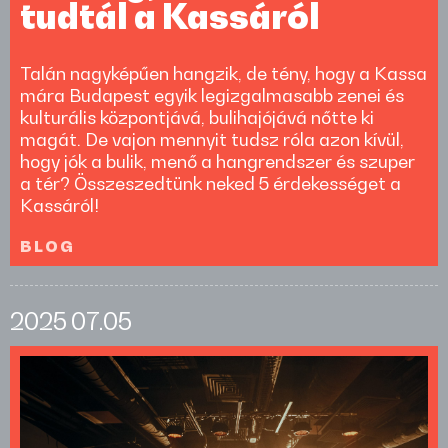
tudtál a Kassáról
Talán nagyképűen hangzik, de tény, hogy a Kassa
mára Budapest egyik legizgalmasabb zenei és
kulturális központjává, bulihajójává nőtte ki
magát. De vajon mennyit tudsz róla azon kívül,
hogy jók a bulik, menő a hangrendszer és szuper
a tér? Összeszedtünk neked 5 érdekességet a
Kassáról!
BLOG
2025
07.05