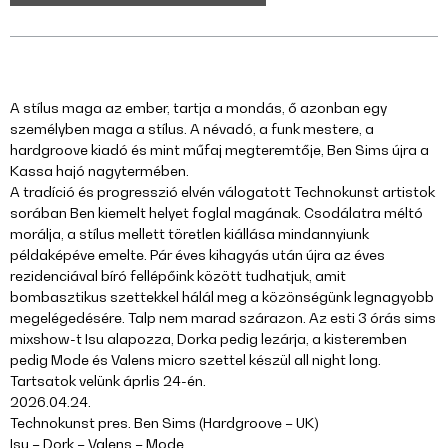
A stílus maga az ember, tartja a mondás, ő azonban egy
személyben maga a stílus. A névadó, a funk mestere, a
hardgroove kiadó és mint műfaj megteremtője, Ben Sims újra a
Kassa hajó nagytermében.
A tradíció és progresszió elvén válogatott Technokunst artistok
sorában Ben kiemelt helyet foglal magának. Csodálatra méltó
morálja, a stílus mellett töretlen kiállása mindannyiunk
példaképéve emelte. Pár éves kihagyás után újra az éves
rezidenciával bíró fellépőink között tudhatjuk, amit
bombasztikus szettekkel hálál meg a közönségünk legnagyobb
megelégedésére. Talp nem marad szárazon. Az esti 3 órás sims
mixshow-t Isu alapozza, Dorka pedig lezárja, a kisteremben
pedig Mode és Valens micro szettel készül all night long.
Tartsatok velünk áprlis 24-én.
2026.04.24.
Technokunst pres. Ben Sims (Hardgroove – UK)
Isu – Dork – Valens – Mode