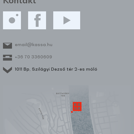
Kontakt
email@kassa.hu
+36 70 3360609
1011 Bp, Szilágyi Dezső tér 2-es móló