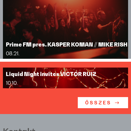
Prime FM pres. KASPER KOMAN // MIKE RISH
08.21.
Liquid Night invites VICTOR RUIZ
10.10.
ÖSSZES