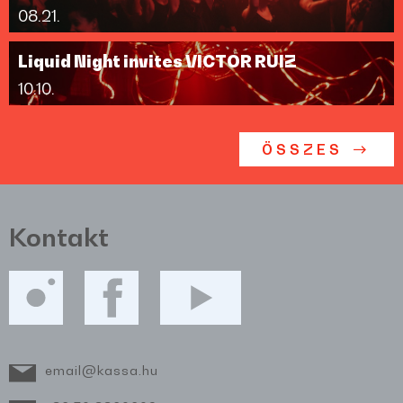
08.21.
Liquid Night invites VICTOR RUIZ
10.10.
ÖSSZES
Kontakt
email@kassa.hu