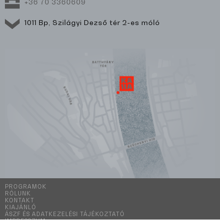
+36 70 3360609
1011 Bp, Szilágyi Dezső tér 2-es móló
PROGRAMOK
RÓLUNK
KONTAKT
KIAJÁNLÓ
ÁSZF ÉS ADATKEZELÉSI TÁJÉKOZTATÓ