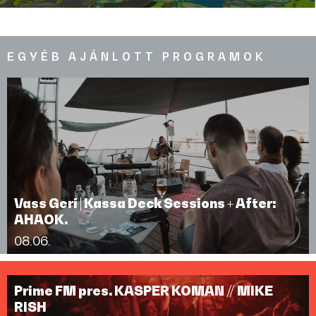
EGYÉB AJÁNLOTT PROGRAMOK
Vass Geri | Kassa Deck Sessions + After:
AHAOK.
08.06.
Prime FM pres. KASPER KOMAN // MIKE
RISH