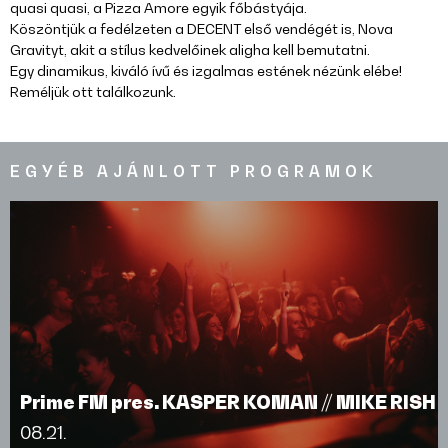
quasi quasi, a Pizza Amore egyik főbástyája.
Köszöntjük a fedélzeten a DECENT első vendégét is, Nova
Gravityt, akit a stílus kedvelőinek aligha kell bemutatni.
Egy dinamikus, kiváló ívű és izgalmas estének nézünk elébe!
Reméljük ott találkozunk.
EGYÉB AJÁNLOTT PROGRAMOK
Prime FM pres. KASPER KOMAN // MIKE RISH
08.21.