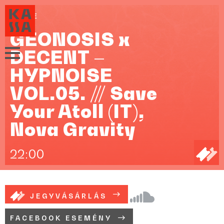
ZENE
GEONOSIS x
DECENT –
HYPNOISE
VOL.05. /// Save
Your Atoll (IT),
Nova Gravity
22:00
JEGYVÁSÁRLÁS
FACEBOOK ESEMÉNY