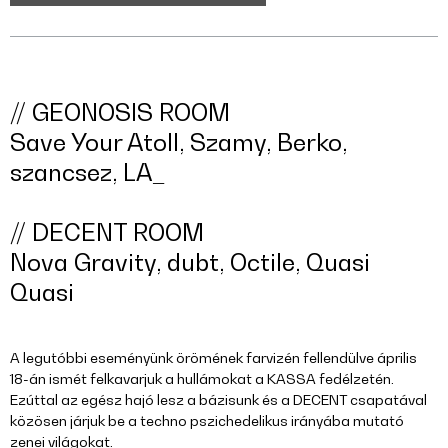
// GEONOSIS ROOM
Save Your Atoll, Szamy, Berko,
szancsez, LA_
// DECENT ROOM
Nova Gravity, dubt, Octile, Quasi
Quasi
A legutóbbi eseményünk örömének farvizén fellendülve április
18-án ismét felkavarjuk a hullámokat a KASSA fedélzetén.
Ezúttal az egész hajó lesz a bázisunk és a DECENT csapatával
közösen járjuk be a techno pszichedelikus irányába mutató
zenei világokat.