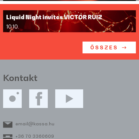
Liquid Night invites VICTOR RUIZ
10.10.
ÖSSZES
Kontakt
email@kassa.hu
+36 70 3360609