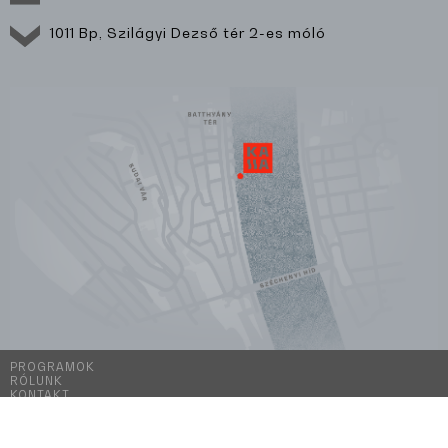
1011 Bp, Szilágyi Dezső tér 2-es móló
PROGRAMOK
RÓLUNK
KONTAKT
KIAJÁNLÓ
ÁSZF ÉS ADATKEZELÉSI TÁJÉKOZTATÓ
IMPRESSZUM