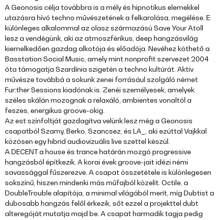
A Geonosis célja továbbra is a mély és hipnotikus elemekkel
utazásra hívó techno művészetének a felkarolása, megélése. E
különleges alkalommal az olasz származású Save Your Atoll
lesz a vendégünk, aki az atmoszférikus, deep hangzásvilág
kiemelkedően gazdag alkotója és előadója. Nevéhez köthető a
Basstation Social Music, amely mint nonprofit szervezet 2004
óta támogatja Szardínia szigetén a techno kultúrát. Aktív
művésze továbbá a sokunk zenei forrásául szolgáló német
Fur:ther Sessions kiadónak is. Zenéi személyesek, amelyek
széles skálán mozognak a relaxáló, ambientes vonaltól a
feszes, energikus groove-okig.
Az est színfoltját gazdagítva velünk lesz még a Geonosis
csapatból Szamy, Berko, Szancsez, és LA_, aki ezúttal Vajkkal
közösen egy hibrid audiovizuális live szettel készül.
A DECENT a house és trance határán mozgó progressive
hangzásból építkezik. A korai évek groove-jait idézi némi
savassággal fűszerezve. A csapat összetétele is különlegesen
sokszínű, hiszen mindenki más műfajból közelít. Octile, a
DoubleTrouble alapítója, a minimal világából merít, míg Dubtist a
dubosabb hangzás felől érkezik, sőt ezzel a projekttel dubt
alteregóját mutatja majd be. A csapat harmadik tagja pedig