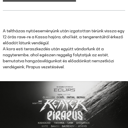
A teltházas nyitóeseményünk után izgatottan térünk vissza egy
12 órás rave-re a Kassa hajóra, ahol két, a tengerentúlról érkező
előadót látunk vendégül.
A kora esti teraszkezdés után együtt vándorlunk át a
nagyterembe, ahol egészen reggelig folytatjuk az estét,
bemutatva hangzásvilágunkat és előadóinkat nemzetközi
vendégeink, Pirapus vezetésével.