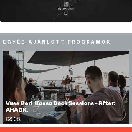
EGYÉB AJÁNLOTT PROGRAMOK
Vass Geri | Kassa Deck Sessions + After:
AHAOK.
08.06.