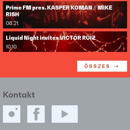
Prime FM pres. KASPER KOMAN // MIKE
RISH
08.21.
Liquid Night invites VICTOR RUIZ
10.10.
ÖSSZES
Kontakt