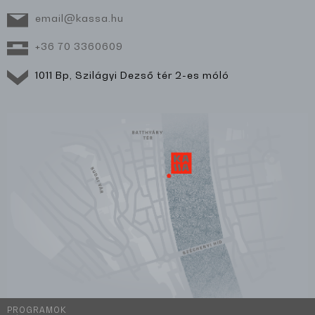
email@kassa.hu
+36 70 3360609
1011 Bp, Szilágyi Dezső tér 2-es móló
PROGRAMOK