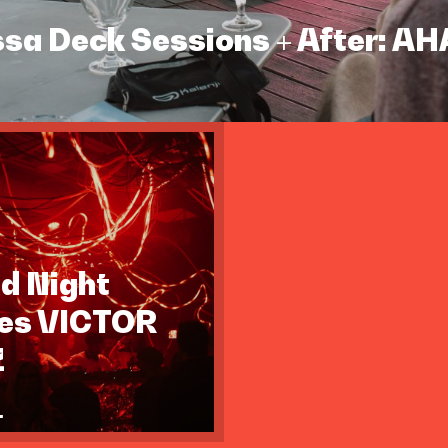
assa Deck Sessions + After: A
id Night
tes VICTOR
Z
.