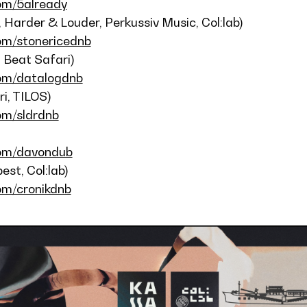
om/5already
arder & Louder, Perkussiv Music, Col:lab)
om/stonericednb
 Beat Safari)
om/datalogdnb
i, TILOS)
om/sldrdnb
com/davondub
st, Col:lab)
om/cronikdnb