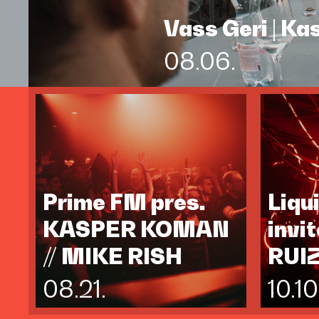
Vass Geri | K
08.06.
Prime FM pres.
Liqu
KASPER KOMAN
invi
// MIKE RISH
RUI
08.21.
10.10