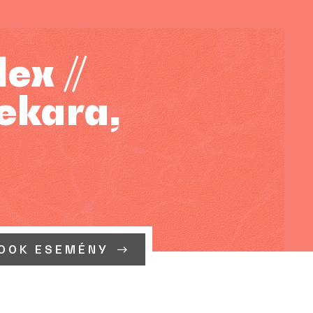
ex //
ekara,
OOK ESEMÉNY