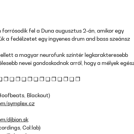
forrósodik fel a Duna augusztus 2-án, amikor egy
zük a fedélzetet egy ingyenes drum and bass szeánsz
ellett a magyar neurofunk színtér legkarakteresebb
élesebb nevei gondoskodnak arról, hogy a mélyek egés
❑ ❒ ❏ ❐ ❑ ❒ ❏ ❐ ❑ ❒ ❏ ❐ ❑ ❒
oofbeats, Blackout)
om/symplex.cz
m/djbion.sk
dings, Col:lab)