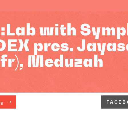
Lab with Sympl
DEX pres. Jayas
(fr), Meduzah
FACEB
ÁS