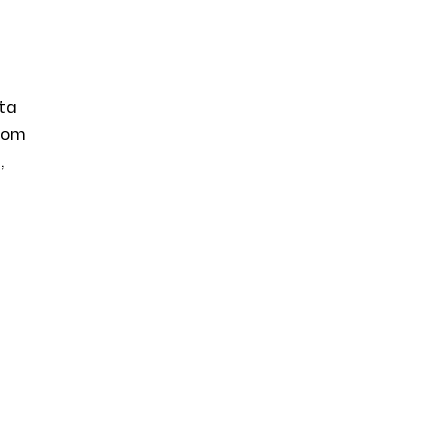
ta
árom
,