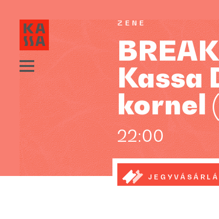
ZENE
BREAK:
Kassa 
kornel 
22:00
JEGYVÁSÁRL