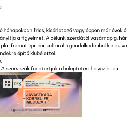
a
ő hónapokban friss, kísérletező vagy éppen már évek ó
ányítja a figyelmet. A célunk szerdától vasárnapig, h
platformot építeni, kulturális gondolkodásból kiindulva
ndekre építő klubélettel.
.
. A szervezők fenntartják a beléptetés, helyszín- és