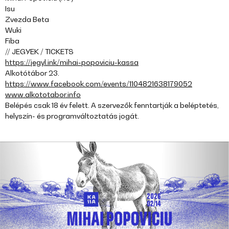
Isu
Zvezda Beta
Wuki
Fiba
// JEGYEK / TICKETS
https://jegyl.ink/mihai-popoviciu-kassa
Alkotótábor 23.
https://www.facebook.com/events/1104821638179052
www.alkototabor.info
Belépés csak 18 év felett. A szervezők fenntartják a beléptetés,
helyszín- és programváltoztatás jogát.