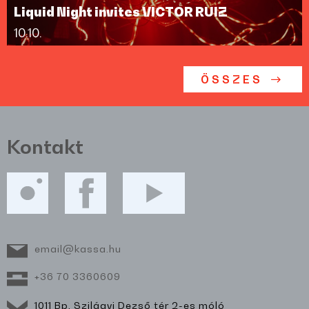
Liquid Night invites VICTOR RUIZ
10.10.
ÖSSZES
Kontakt
email@kassa.hu
+36 70 3360609
1011 Bp, Szilágyi Dezső tér 2-es móló