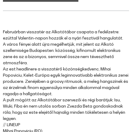
Februárban visszatér az Alkotótábor csapata a fedélzetre:
ezúttal Valentin-napon hozzák el a nyári fesztivál hangulatát.
A város fényei alatt újra megélhetjük, mit jelent az Alkotó
szellemisége Budapesten: közösség, kifinomult elektronikus
zene és az a bizonyos, semmivel össze nem téveszthető
atmoszféra.
Az est headlinere a visszatérő közönségkedvenc, Mihai
Popoviciu, Kelet-Európa egyik leginnovatívabb elektronikus zenei
producere. Zenéjében a groovy ritmusok, a meleg hangszínek és
az érzelmek finom egyensúlya minden alkalommal magával
ragadja a hallgatóságot.
A pult mögött az Alkotótábor szervezői és régi barátjuk: Isu,
Wuki, Fiba én nem utolós sorban Zvezda Beta gondoskodnak
róla, hogy az este elejétől hajnalig minden tökéletesen a helyén
legyen.
// LINEUP
Mihai Popoviciu (RO)