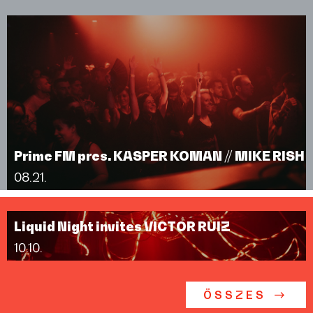
Prime FM pres. KASPER KOMAN // MIKE RISH
08.21.
Liquid Night invites VICTOR RUIZ
10.10.
ÖSSZES