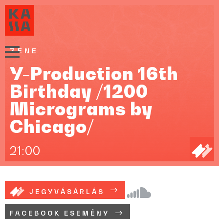
ZENE
Y-Production 16th
Birthday /1200
Micrograms by
Chicago/
21:00
JEGYVÁSÁRLÁS
FACEBOOK ESEMÉNY