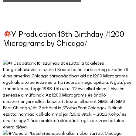
Y-Production 16th Birthday /1200
Micrograms by Chicago/
Csapatunk 16. szülinapját ezúttal a tökéletes
hangtechnikával felszerelt Kassa hajón tartjuk meg az idén 79
éves amerikai Chicago társaságában aki az 1200 Micrograms
egyik alapító zenésze és a Tip records megalapítója. A goa/psy
trance keresztapja 1983-tól azaz 42 éve elkötelezett híve és
zenésze a műfajnak. Az 1200 Micrograms és önálló
szerzeményei mellett készített közös albumot GMS-el /GMS
Feat Chicago/ és Zorbával is /Zorba Feat Chicago/. Nálunk
ezúttal harmadik alkalommal jár /2018 Vituki – 2023 Koho/ és
ezúttal egy 2 órás emlékmű előadást fog lejátszani fiatalos
energiájával.
Videó a 14.születésnapunk alkalmából tartott Chicago