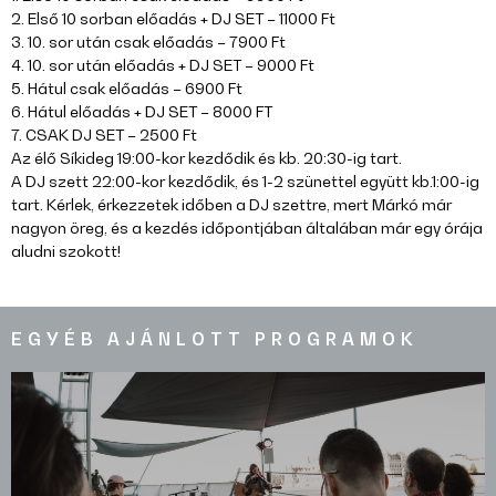
2. Első 10 sorban előadás + DJ SET – 11000 Ft
3. 10. sor után csak előadás – 7900 Ft
4. 10. sor után előadás + DJ SET – 9000 Ft
5. Hátul csak előadás – 6900 Ft
6. Hátul előadás + DJ SET – 8000 FT
7. CSAK DJ SET – 2500 Ft
Az élő Síkideg 19:00-kor kezdődik és kb. 20:30-ig tart.
A DJ szett 22:00-kor kezdődik, és 1-2 szünettel együtt kb.1:00-ig
tart. Kérlek, érkezzetek időben a DJ szettre, mert Márkó már
nagyon öreg, és a kezdés időpontjában általában már egy órája
aludni szokott!
EGYÉB AJÁNLOTT PROGRAMOK