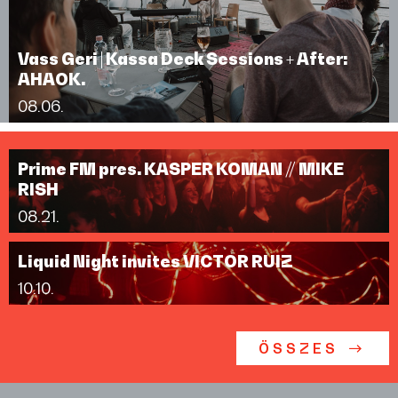
Vass Geri | Kassa Deck Sessions + After:
AHAOK.
08.06.
Prime FM pres. KASPER KOMAN // MIKE
RISH
08.21.
Liquid Night invites VICTOR RUIZ
10.10.
ÖSSZES