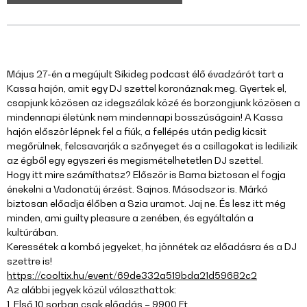
Május 27-én a megújult Síkideg podcast élő évadzárót tart a
Kassa hajón, amit egy DJ szettel koronáznak meg. Gyertek el,
csapjunk közösen az idegszálak közé és borzongjunk közösen a
mindennapi életünk nem mindennapi bosszúságain! A Kassa
hajón először lépnek fel a fiúk, a fellépés után pedig kicsit
megőrülnek, felcsavarják a szőnyeget és a csillagokat is ledilizik
az égből egy egyszeri és megismételhetetlen DJ szettel.
Hogy itt mire számíthatsz? Először is Barna biztosan el fogja
énekelni a Vadonatúj érzést. Sajnos. Másodszor is. Márkó
biztosan előadja élőben a Szia uramot. Jaj ne. És lesz itt még
minden, ami guilty pleasure a zenében, és egyáltalán a
kultúrában.
Keressétek a kombó jegyeket, ha jönnétek az előadásra és a DJ
szettre is!
https://cooltix.hu/event/69de332a519bda21d59682c2
Az alábbi jegyek közül választhattok:
1. Első 10 sorban csak előadás – 9900 Ft