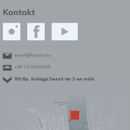
Kontakt
email@kassa.hu
+36 70 3360609
1011 Bp, Szilágyi Dezső tér 2-es móló