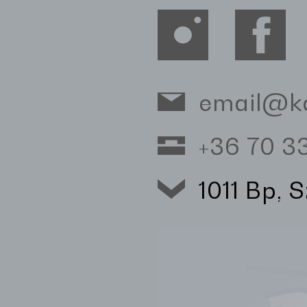
email@k
+36 70 
1011 Bp, 