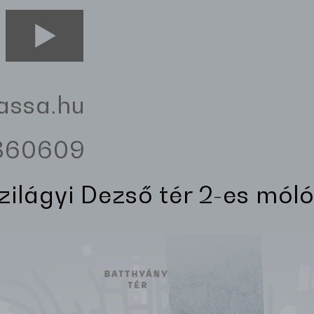
assa.hu
3360609
Szilágyi Dezső tér 2-es móló