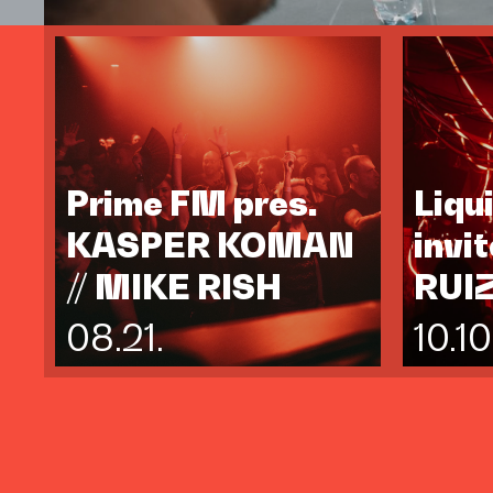
Prime FM pres.
Liqu
KASPER KOMAN
invi
// MIKE RISH
RUI
08.21.
10.10