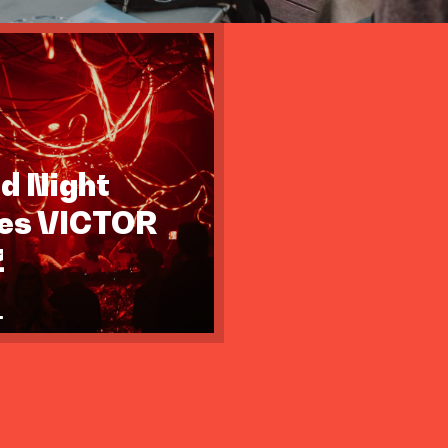
id Night
tes VICTOR
Z
.