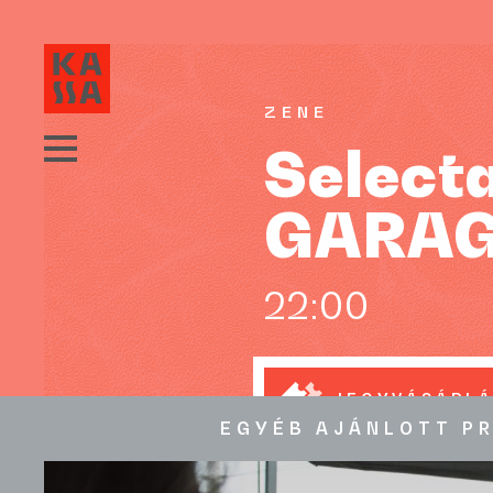
ZENE
Select
GARAG
22:00
JEGYVÁSÁRL
EGYÉB AJÁNLOTT P