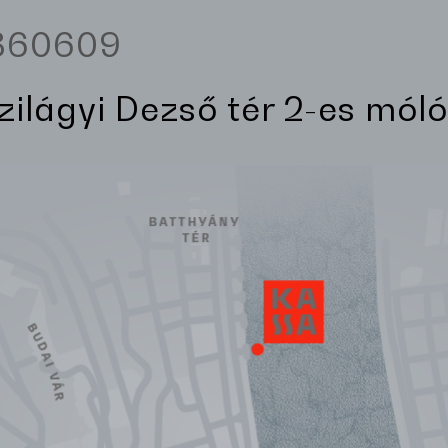
3360609
Szilágyi Dezső tér 2-es móló