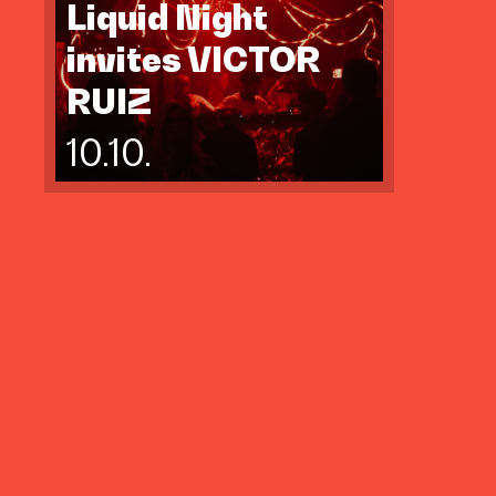
Liquid Night
invites VICTOR
RUIZ
10.10.