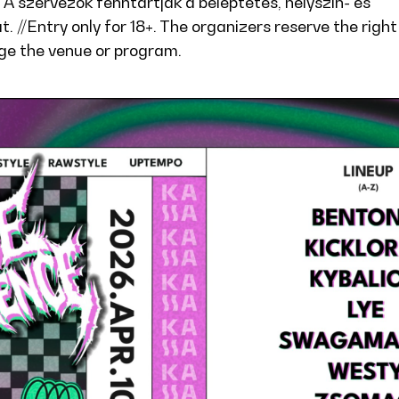
. A szervezők fenntartják a beléptetés, helyszín- és
 //Entry only for 18+. The organizers reserve the right
ge the venue or program.