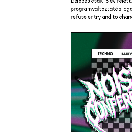
Belépés csak 18 év felett
programváltoztatás jogát.
refuse entry and to chan