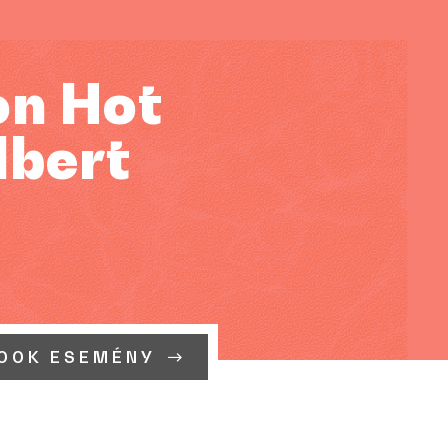
on Hot
lbert
OOK ESEMÉNY