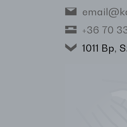
email@k
+36 70 
1011 Bp, 