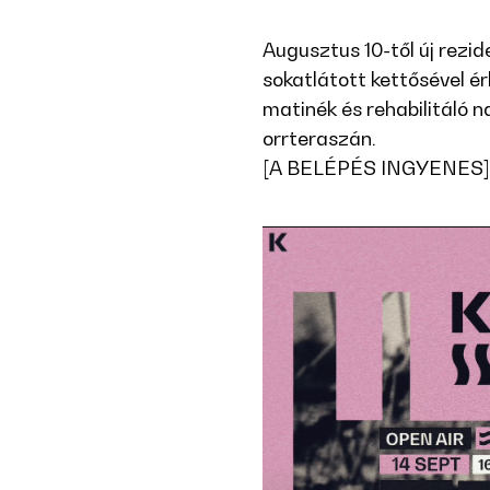
Augusztus 10-től új rezi
sokatlátott kettősével 
matinék és rehabilitáló 
orrteraszán.
[A BELÉPÉS INGYENES]