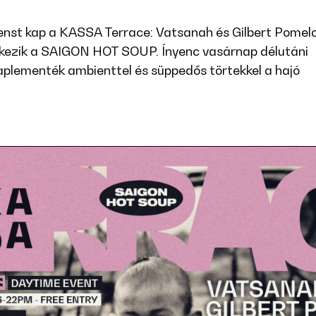
denst kap a KASSA Terrace: Vatsanah és Gilbert Pomel
érkezik a SAIGON HOT SOUP. Ínyenc vasárnap délutáni
naplementék ambienttel és süppedős törtekkel a hajó