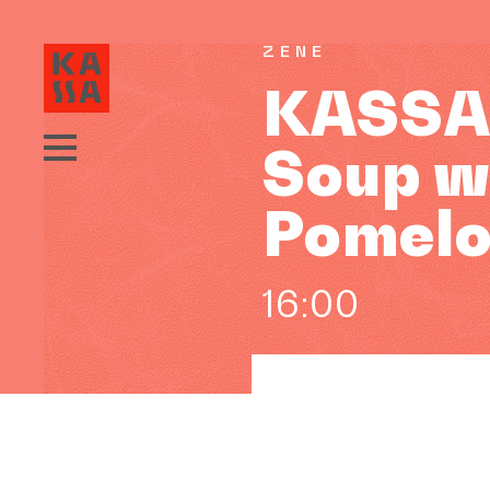
ZENE
KASSA 
Soup w
Pomel
16:00