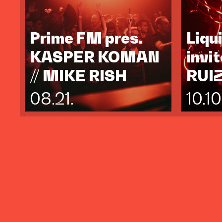
Prime FM pres.
Liqu
KASPER KOMAN
invi
// MIKE RISH
RUI
08.21.
10.10