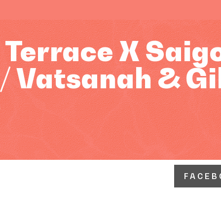
Terrace X Saig
/ Vatsanah & Gi
o
FACEB