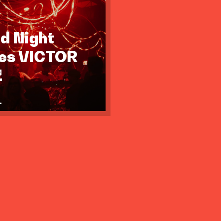
id Night
tes VICTOR
Z
.