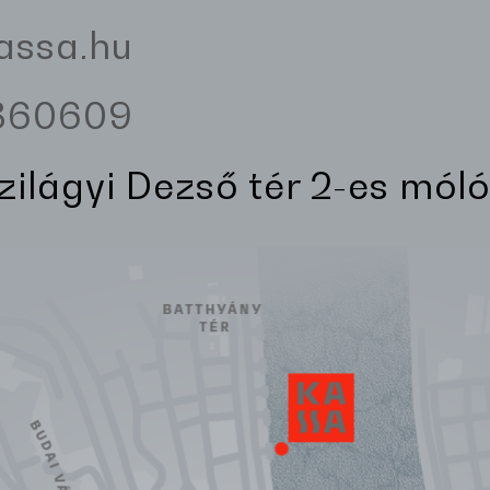
assa.hu
3360609
Szilágyi Dezső tér 2-es móló