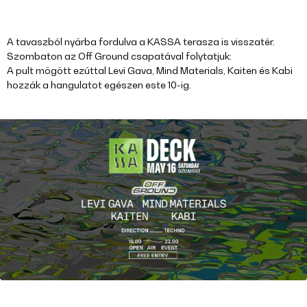
A tavaszból nyárba fordulva a KASSA terasza is visszatér.
Szombaton az Off Ground csapatával folytatjuk:
A pult mögött ezúttal Levi Gava, Mind Materials, Kaiten és Kabi
hozzák a hangulatot egészen este 10-ig.