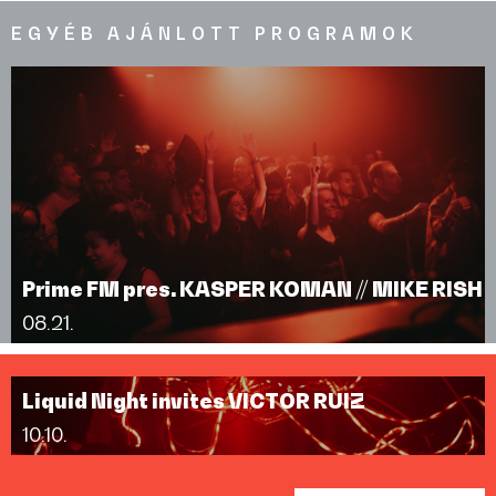
EGYÉB AJÁNLOTT PROGRAMOK
Prime FM pres. KASPER KOMAN // MIKE RISH
08.21.
Liquid Night invites VICTOR RUIZ
10.10.