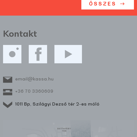
ÖSSZES
Kontakt
email@kassa.hu
+36 70 3360609
1011 Bp, Szilágyi Dezső tér 2-es móló