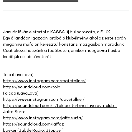
Január 16-án elstartol a KASSA új bulisorozata, a FLUX.
Egy állandóan igazodni próbáló klubélmény, ahol az este során
megannyi műfajon keresztül konstans mozgásban maradunk.
Csatlakozz hozzánk a fedélzeten, amikor m̵̶̵o̵̶̵z̵̶̵g̵̶̵á̵̶̵s̵̶̵b̵̶̵a̵̶̵ fluxba
lendítjük a klub táncterét.
Tolo (LavaLava)
https://www.instagram.com/matetollner/
https://soundcloud.com/tolo
Falcao (LavaLava)
https://www.instagram.com/davetollner/
https://soundcloud.com/…/falcao-turbina-lavalava-club…
Jaffa Surfa
https://www.instagram.com/jaffasurfa/
https://soundcloud.com/jaffaz
baeker (Subtle Radio, Stopper)