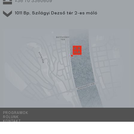
+36 70 3360609
1011 Bp, Szilágyi Dezső tér 2-es móló
PROGRAMOK
RÓLUNK
KONTAKT
KIAJÁNLÓ
ÁSZF ÉS ADATKEZELÉSI TÁJÉKOZTATÓ
IMPRESSZUM