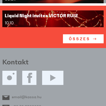
Liquid Night invites VICTOR RUIZ
10.10.
ÖSSZES
Kontakt
email@kassa.hu