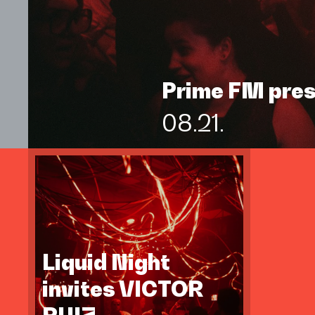
Prime FM pre
08.21.
Liquid Night
invites VICTOR
RUIZ