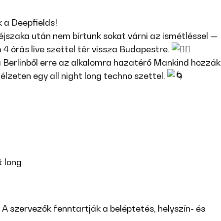
 a Deepfields!
 éjszaka után nem bírtunk sokat várni az ismétléssel — 
4 órás live szettel tér vissza Budapestre.
 Berlinből erre az alkalomra hazatérő Mankind hozzák
lzeten egy all night long techno szettel.
t long
. A szervezők fenntartják a beléptetés, helyszín- és