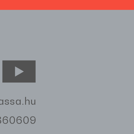
assa.hu
3360609