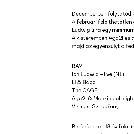
Decemberben folytatódik
A februári felejthetetlen
Ludwig újra egy minimum 
A kisteremben Aga2l és a
majd az egyensúlyt a fedé
BAY:
Ion Ludwig – live (NL)
Li & Baco
The CAGE:
Aga2l & Mankind all nigh
Visuals: Szobafény
Belépés csak 18 év felett