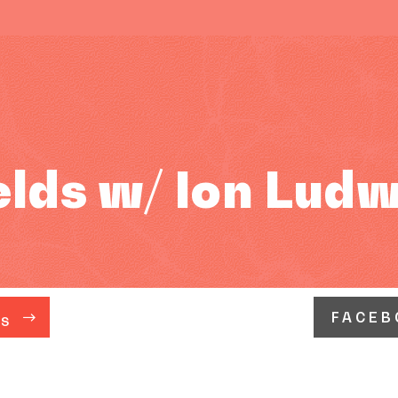
elds w/ Ion Ludw
FACEB
ÁS