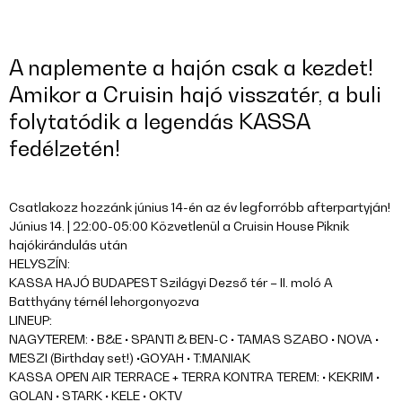
A naplemente a hajón csak a kezdet!
Amikor a Cruisin hajó visszatér, a buli
folytatódik a legendás KASSA
fedélzetén!
Csatlakozz hozzánk június 14-én az év legforróbb afterpartyján!
Június 14. | 22:00-05:00 Közvetlenül a Cruisin House Piknik
hajókirándulás után
HELYSZÍN:
KASSA HAJÓ BUDAPEST Szilágyi Dezső tér – II. moló A
Batthyány térnél lehorgonyozva
LINEUP:
NAGYTEREM: • B&E • SPANTI & BEN-C • TAMAS SZABO • NOVA •
MESZI (Birthday set!) •GOYAH • T:MANIAK
KASSA OPEN AIR TERRACE + TERRA KONTRA TEREM: • KEKRIM •
GOLAN • STARK • KELE • OKTV