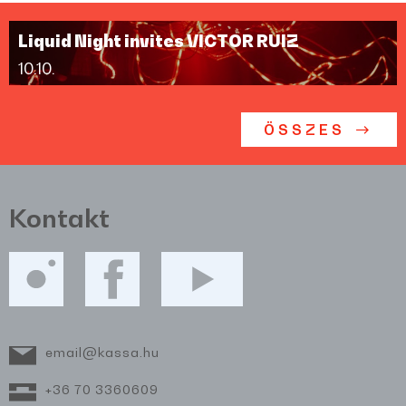
Liquid Night invites VICTOR RUIZ
10.10.
ÖSSZES
Kontakt
email@kassa.hu
+36 70 3360609