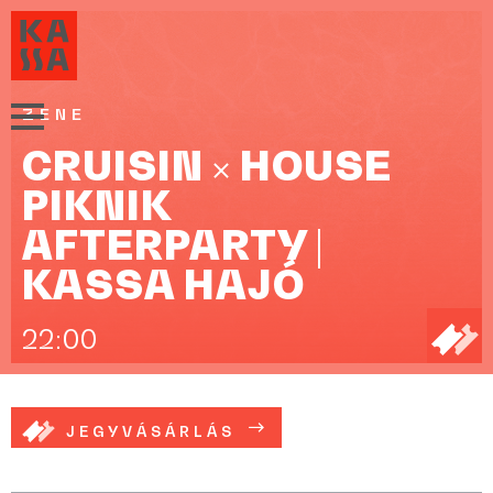
ZENE
CRUISIN × HOUSE
PIKNIK
AFTERPARTY |
KASSA HAJÓ
22:00
JEGYVÁSÁRLÁS