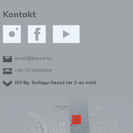
Kontakt
email@kassa.hu
+36 70 3360609
1011 Bp, Szilágyi Dezső tér 2-es móló