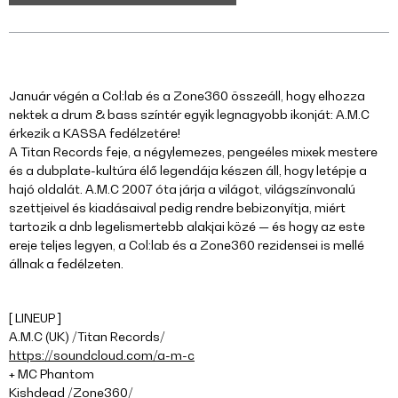
Január végén a Col:lab és a Zone360 összeáll, hogy elhozza
nektek a drum & bass színtér egyik legnagyobb ikonját: A.M.C
érkezik a KASSA fedélzetére!
A Titan Records feje, a négylemezes, pengeéles mixek mestere
és a dubplate-kultúra élő legendája készen áll, hogy letépje a
hajó oldalát. A.M.C 2007 óta járja a világot, világszínvonalú
szettjeivel és kiadásaival pedig rendre bebizonyítja, miért
tartozik a dnb legelismertebb alakjai közé — és hogy az este
ereje teljes legyen, a Col:lab és a Zone360 rezidensei is mellé
állnak a fedélzeten.
[ LINEUP ]
A.M.C (UK) /Titan Records/
https://soundcloud.com/a-m-c
+ MC Phantom
Kishdead /Zone360/