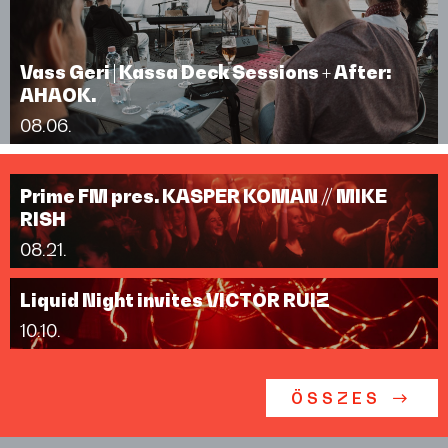
Vass Geri | Kassa Deck Sessions + After:
AHAOK.
08.06.
Prime FM pres. KASPER KOMAN // MIKE
RISH
08.21.
Liquid Night invites VICTOR RUIZ
10.10.
ÖSSZES