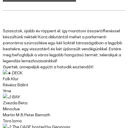
Sziasztok, újabb év röppent el, így maratoni összeröffenéssel
készültünk nektek! Kora délutántól mehet a parlamenti
panoráma szürcsölése egy-két koktél társaságában a legjobb
beatekre, egy visszatérő és két újdonsült vendégünkkel. Estére
meg befoglaljuk a város legjobb hangzású termét, telerakjuk a
legendás lemezlovasainkkal!
Gyertek, ünnepeljük együtt a hatodik esztendőt!
DECK
Folk Klor
Révész Bálint
Yme
BAY
Zvezda Beta
Minoclue
Martin M & Peter Bernath
Toro lomo
The CAGE hosted by Geonosis