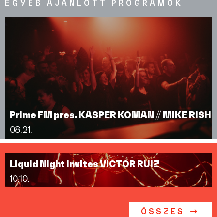
EGYÉB AJÁNLOTT PROGRAMOK
Prime FM pres. KASPER KOMAN // MIKE RISH
08.21.
Liquid Night invites VICTOR RUIZ
10.10.
ÖSSZES