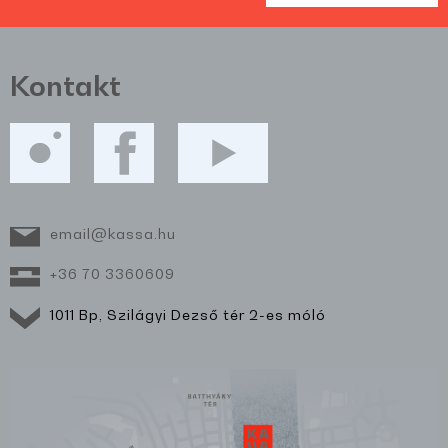
Kontakt
email@kassa.hu
+36 70 3360609
1011 Bp, Szilágyi Dezső tér 2-es móló