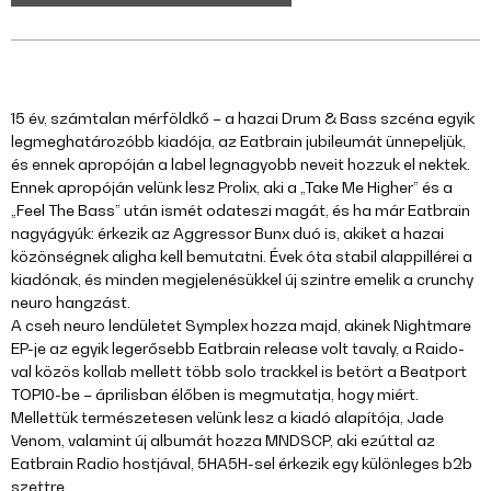
15 év, számtalan mérföldkő – a hazai Drum & Bass szcéna egyik
legmeghatározóbb kiadója, az Eatbrain jubileumát ünnepeljük,
és ennek apropóján a label legnagyobb neveit hozzuk el nektek.
Ennek apropóján velünk lesz Prolix, aki a „Take Me Higher” és a
„Feel The Bass” után ismét odateszi magát, és ha már Eatbrain
nagyágyúk: érkezik az Aggressor Bunx duó is, akiket a hazai
közönségnek aligha kell bemutatni. Évek óta stabil alappillérei a
kiadónak, és minden megjelenésükkel új szintre emelik a crunchy
neuro hangzást.
A cseh neuro lendületet Symplex hozza majd, akinek Nightmare
EP-je az egyik legerősebb Eatbrain release volt tavaly, a Raido-
val közös kollab mellett több solo trackkel is betört a Beatport
TOP10-be – áprilisban élőben is megmutatja, hogy miért.
Mellettük természetesen velünk lesz a kiadó alapítója, Jade
Venom, valamint új albumát hozza MNDSCP, aki ezúttal az
Eatbrain Radio hostjával, 5HA5H-sel érkezik egy különleges b2b
szettre.