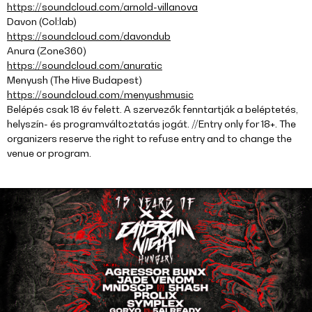
https://soundcloud.com/arnold-villanova
Davon (Col:lab)
https://soundcloud.com/davondub
Anura (Zone360)
https://soundcloud.com/anuratic
Menyush (The Hive Budapest)
https://soundcloud.com/menyushmusic
Belépés csak 18 év felett. A szervezők fenntartják a beléptetés,
helyszín- és programváltoztatás jogát. //Entry only for 18+. The
organizers reserve the right to refuse entry and to change the
venue or program.