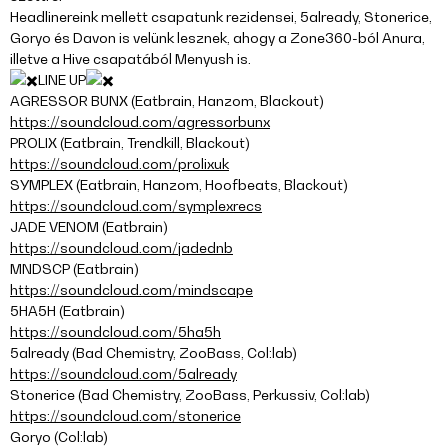
Headlinereink mellett csapatunk rezidensei, 5already, Stonerice,
Goryo és Davon is velünk lesznek, ahogy a Zone360-ból Anura,
illetve a Hive csapatából Menyush is.
LINE UP
AGRESSOR BUNX (Eatbrain, Hanzom, Blackout)
https://soundcloud.com/agressorbunx
PROLIX (Eatbrain, Trendkill, Blackout)
https://soundcloud.com/prolixuk
SYMPLEX (Eatbrain, Hanzom, Hoofbeats, Blackout)
https://soundcloud.com/symplexrecs
JADE VENOM (Eatbrain)
https://soundcloud.com/jadednb
MNDSCP (Eatbrain)
https://soundcloud.com/mindscape
5HA5H (Eatbrain)
https://soundcloud.com/5ha5h
5already (Bad Chemistry, ZooBass, Col:lab)
https://soundcloud.com/5already
Stonerice (Bad Chemistry, ZooBass, Perkussiv, Col:lab)
https://soundcloud.com/stonerice
Goryo (Col:lab)