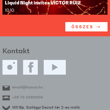
Liquid Night invites VICTOR RUIZ
10.10.
ÖSSZES
Kontakt
email@kassa.hu
+36 70 3360609
1011 Bp, Szilágyi Dezső tér 2-es móló