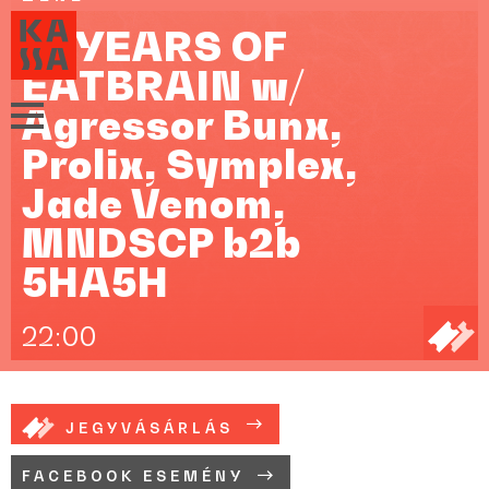
15 YEARS OF
EATBRAIN w/
Agressor Bunx,
Prolix, Symplex,
Jade Venom,
MNDSCP b2b
5HA5H
22:00
JEGYVÁSÁRLÁS
FACEBOOK ESEMÉNY