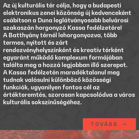
Az új kulturális tér célja, hogy a budapesti
elektronikus zenei közönség új kedvenceként
csábítson a Duna leglátványosabb belvárosi
szakaszán horgonyzó Kassa fedélzetére!
A Batthyány térnél lehorgonyozva, több
termes, nyitott és zárt
rendezvényhelyszínként és kreatív térként
egyaránt működő komplexum formájában
találta meg a hozzá legjobban illő szerepet.
A Kassa fedélzetén maradéktalanul meg
tudnak valósulni különböző közösségi
funkciók, ugyanilyen fontos cél az
értékteremtés, szorosan kapcsolódva a város
kulturális sokszínűségéhez.
TOVÁBB