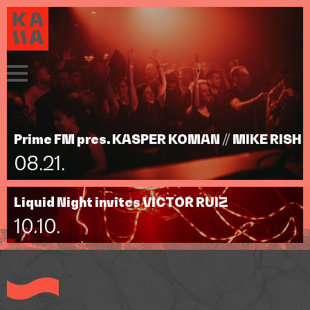
Prime FM pres. KASPER KOMAN // MIKE RISH
08.21.
Liquid Night invites VICTOR RUIZ
10.10.