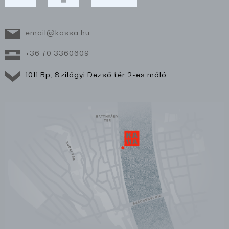
email@kassa.hu
+36 70 3360609
1011 Bp, Szilágyi Dezső tér 2-es móló