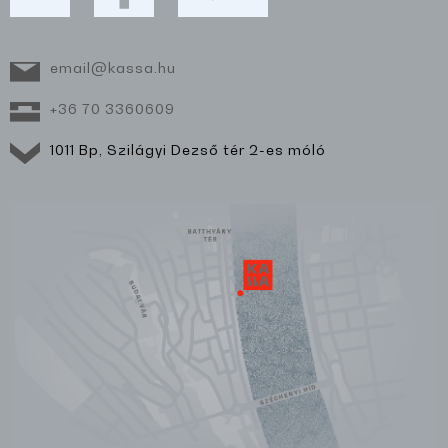
email@kassa.hu
+36 70 3360609
1011 Bp, Szilágyi Dezső tér 2-es móló