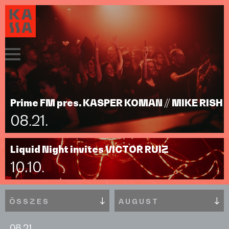
Prime FM pres. KASPER KOMAN // MIKE RISH
08.21.
Liquid Night invites VICTOR RUIZ
10.10.
ÖSSZES
AUGUST
08.21.