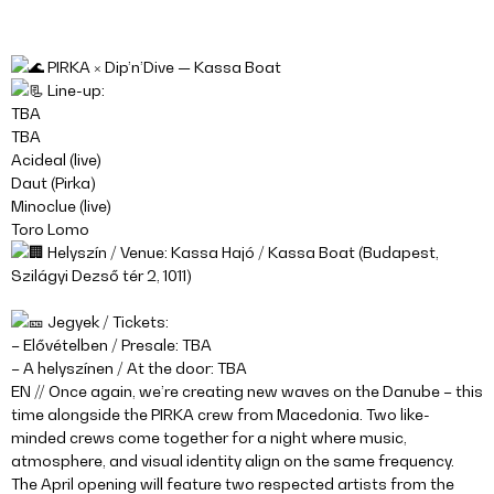
PIRKA × Dip’n’Dive — Kassa Boat
Line-up:
TBA
TBA
Acideal (live)
Daut (Pirka)
Minoclue (live)
Toro Lomo
Helyszín / Venue: Kassa Hajó / Kassa Boat (Budapest,
Szilágyi Dezső tér 2, 1011)
Jegyek / Tickets:
– Elővételben / Presale: TBA
– A helyszínen / At the door: TBA
EN // Once again, we’re creating new waves on the Danube – this
time alongside the PIRKA crew from Macedonia. Two like-
minded crews come together for a night where music,
atmosphere, and visual identity align on the same frequency.
The April opening will feature two respected artists from the