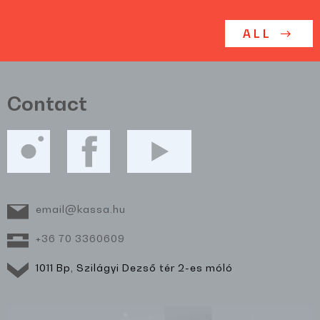
ALL
Contact
email@kassa.hu
+36 70 3360609
1011 Bp, Szilágyi Dezső tér 2-es móló