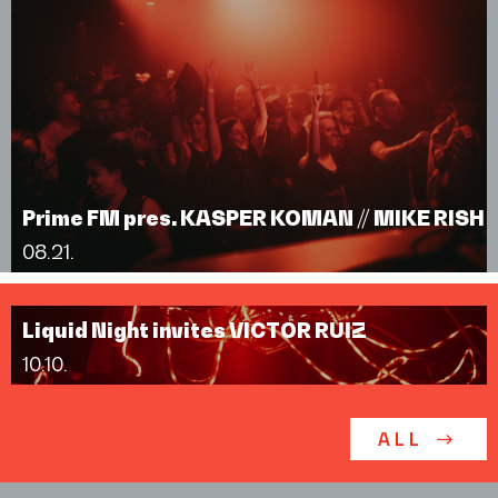
Prime FM pres. KASPER KOMAN // MIKE RISH
08.21.
Liquid Night invites VICTOR RUIZ
10.10.
ALL