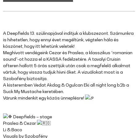
A Deepfields 13. szülinapjával indítjuk a klubszezont. Számunkra
is hihetetlen, hogy ennyi évet megéltünk, végtelen hála és
köszönet, hogy itt lehetünk veletek!
Meghívott vendégeink Cezar és Praslea, a klasszikus “romanian
sound”-ot hozza el a KASSA fedélzetére. A tavalyi Cruisin
afteren hallott 5 órás szettjük után csak a megfelelő alkalmat
vártuk, hogy vissza tudjuk hívni őket. A vizuálokat most is a
Szobafény biztosítja.
A kisteremben Vedat Akdag & Ogulcan Eki all night long b2b a
Suck My Mustache keretében.
Várunk mindenkit egy közös ünneplésre!
Deepfields – stage
Praslea & Cezar
Li & Baco
Visuals by Szobafény