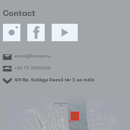
Contact
email@kassa.hu
+36 70 3360609
1011 Bp, Szilágyi Dezső tér 2-es móló