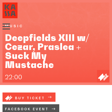
MUSIC
Deepfields XIII w/
Cezar, Praslea +
Suck My
Mustache
22:00
BUY TICKET
FACEBOOK EVENT