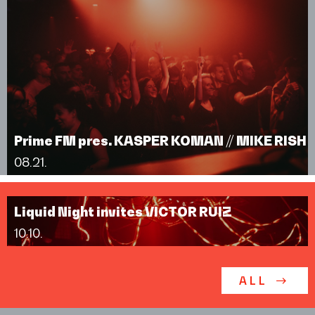
Prime FM pres. KASPER KOMAN // MIKE RISH
08.21.
Liquid Night invites VICTOR RUIZ
10.10.
ALL