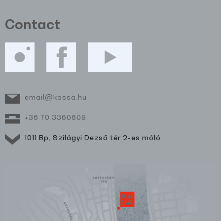
Contact
email@kassa.hu
+36 70 3360609
1011 Bp, Szilágyi Dezső tér 2-es móló